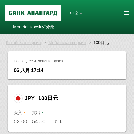
中文
"Monetchikovskiy"分处
Китайская версия
›
Мобильная версия
›
100日元
Последнее изменение курса
06 八月 17:14
JPY
100日元
买入
卖出
52.00
54.50
起 1